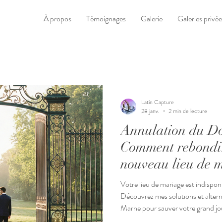
À propos
Témoignages
Galerie
Galeries privée
Latin Capture
28 janv.
2 min de lecture
Annulation du Do
Comment rebondir
nouveau lieu de m
?
Votre lieu de mariage est indispo
Découvrez mes solutions et alter
Marne pour sauver votre grand jo